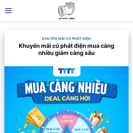
Skip
to
content
KHUYẾN MÃI CỦ PHÁT ĐIỆN
Khuyến mãi củ phát điện mua càng
nhiều giảm càng sâu