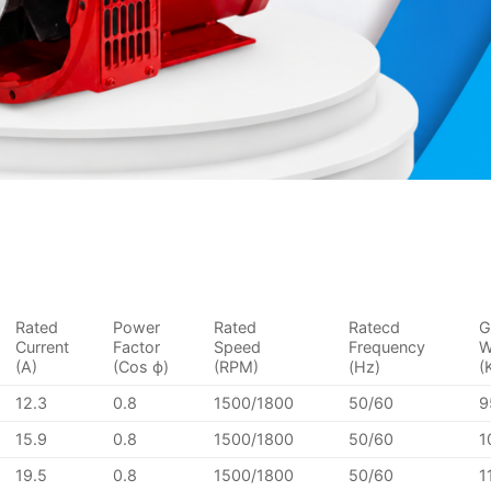
Rated
Power
Rated
Ratecd
G
Current
Factor
Speed
Frequency
W
(A)
(Cos ϕ)
(RPM)
(Hz)
(
12.3
0.8
1500/1800
50/60
9
15.9
0.8
1500/1800
50/60
1
19.5
0.8
1500/1800
50/60
1