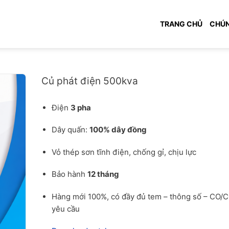
TRANG CHỦ
CHÚN
Báo giá củ phát điện 500kva cho công trình
Củ phát điện 500kva
Điện
3 pha
Dây quấn:
100% dây đồng
Vỏ thép sơn tĩnh điện, chống gỉ, chịu lực
Bảo hành
12 tháng
Hàng mới 100%, có đầy đủ tem – thông số – CO/
yêu cầu