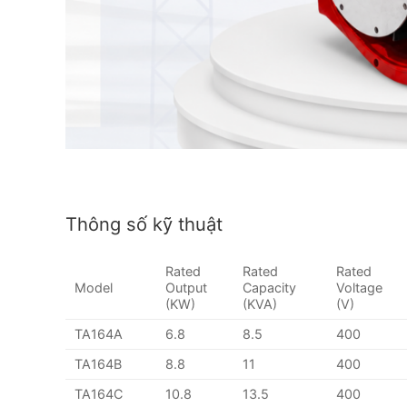
Thông số kỹ thuật
Rated
Rated
Rated
Model
Output
Capacity
Voltage
(KW)
(KVA)
(V)
TA164A
6.8
8.5
400
TA164B
8.8
11
400
TA164C
10.8
13.5
400