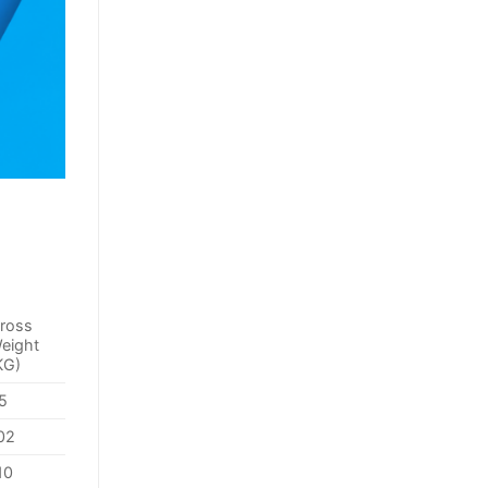
ross
eight
KG)
5
02
10