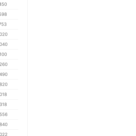
450
598
753
020
040
100
260
490
820
018
318
556
840
022