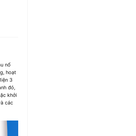
ầu nổ
g, hoạt
điện 3
ạnh đó,
oặc khởi
và các