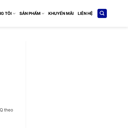
G TÔI
SẢN PHẨM
KHUYẾN MÃI
LIÊN HỆ
CQ theo