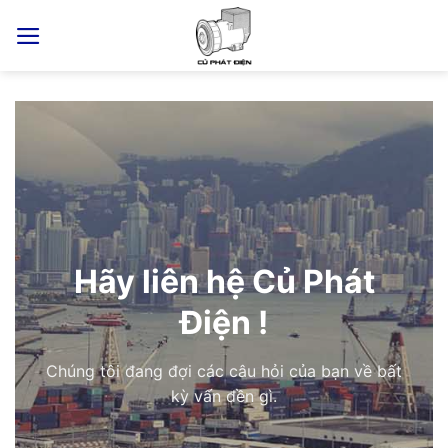
Skip
to
content
Hãy liên hệ Củ Phát
Điện !
Chúng tôi đang đợi các câu hỏi của bạn về bất
kỳ vấn đền gì.