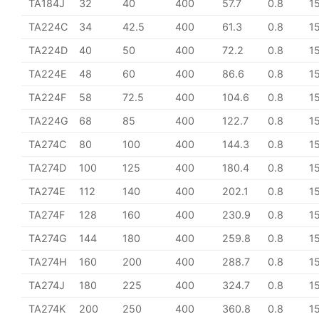
TA184J
32
40
400
57.7
0.8
1
TA224C
34
42.5
400
61.3
0.8
1
TA224D
40
50
400
72.2
0.8
1
TA224E
48
60
400
86.6
0.8
1
TA224F
58
72.5
400
104.6
0.8
1
TA224G
68
85
400
122.7
0.8
1
TA274C
80
100
400
144.3
0.8
1
TA274D
100
125
400
180.4
0.8
1
TA274E
112
140
400
202.1
0.8
1
TA274F
128
160
400
230.9
0.8
1
TA274G
144
180
400
259.8
0.8
1
TA274H
160
200
400
288.7
0.8
1
TA274J
180
225
400
324.7
0.8
1
TA274K
200
250
400
360.8
0.8
1