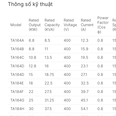
Thông số kỹ thuật
Power
Rated
Rated
Rated
Rated
R
Factor
Model
Output
Capacity
Voltage
Current
S
(Cos
(KW)
(KVA)
(V)
(A)
(
ϕ)
TA164A
6.8
8.5
400
12.3
0.8
1
TA164B
8.8
11
400
15.9
0.8
1
TA164C
10.8
13.5
400
19.5
0.8
1
TA164D
12.8
16
400
23.1
0.8
1
TA184D
15
18.75
400
27.1
0.8
1
TA184E
18
22.5
400
32.5
0.8
1
TA184F
22
27.5
400
39.7
0.8
1
TA184G
25
31.25
400
45.1
0.8
1
TA184H
30
37.5
400
54.1
0.8
1