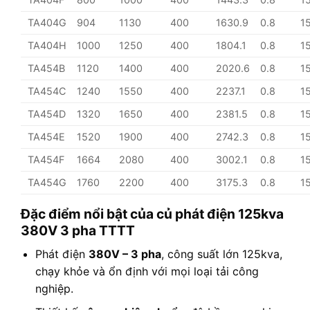
TA404G
904
1130
400
1630.9
0.8
1
TA404H
1000
1250
400
1804.1
0.8
1
TA454B
1120
1400
400
2020.6
0.8
1
TA454C
1240
1550
400
2237.1
0.8
1
TA454D
1320
1650
400
2381.5
0.8
1
TA454E
1520
1900
400
2742.3
0.8
1
TA454F
1664
2080
400
3002.1
0.8
1
TA454G
1760
2200
400
3175.3
0.8
1
Đặc điểm nổi bật của củ phát điện 125kva
380V 3 pha TTTT
Phát điện
380V – 3 pha
, công suất lớn 125kva,
chạy khỏe và ổn định với mọi loại tải công
nghiệp.