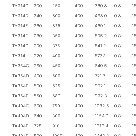
TA314C
200
250
400
360.8
0.8
1
TA314D
240
300
400
433.0
0.8
1
TA314E
260
325
400
469.1
0.8
1
TA314F
280
350
400
505.2
0.8
1
TA314G
300
375
400
541.2
0.8
1
TA314H
320
400
400
577.3
0.8
1
TA354C
360
450
400
649.5
0.8
1
TA354D
400
500
400
721.7
0.8
1
TA354E
500
625
400
902.1
0.8
1
TA354F
550
687
400
992.3
0.8
1
TA404C
600
750
400
1082.5
0.8
1
TA404D
640
800
400
1154.7
0.8
1
TA404E
728
910
400
1313.4
0.8
1
TA404F
800
1000
400
1443.3
0.8
1