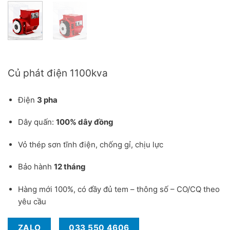
Báo giá củ phát điện 1100kva cho công trình
Củ phát điện 1100kva
Điện
3 pha
Dây quấn:
100% dây đồng
Vỏ thép sơn tĩnh điện, chống gỉ, chịu lực
Bảo hành
12 tháng
Hàng mới 100%, có đầy đủ tem – thông số – CO/CQ theo
yêu cầu
ZALO
033 550 4606