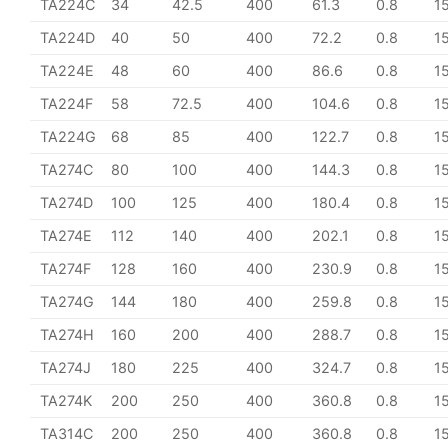
TA224C
34
42.5
400
61.3
0.8
1
TA224D
40
50
400
72.2
0.8
1
TA224E
48
60
400
86.6
0.8
1
TA224F
58
72.5
400
104.6
0.8
1
TA224G
68
85
400
122.7
0.8
1
TA274C
80
100
400
144.3
0.8
1
TA274D
100
125
400
180.4
0.8
1
TA274E
112
140
400
202.1
0.8
1
TA274F
128
160
400
230.9
0.8
1
TA274G
144
180
400
259.8
0.8
1
TA274H
160
200
400
288.7
0.8
1
TA274J
180
225
400
324.7
0.8
1
TA274K
200
250
400
360.8
0.8
1
TA314C
200
250
400
360.8
0.8
1