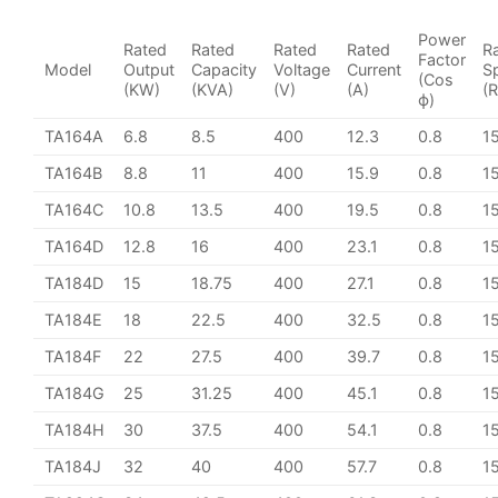
Power
Rated
Rated
Rated
Rated
R
Factor
Model
Output
Capacity
Voltage
Current
S
(Cos
(KW)
(KVA)
(V)
(A)
(
ϕ)
TA164A
6.8
8.5
400
12.3
0.8
1
TA164B
8.8
11
400
15.9
0.8
1
TA164C
10.8
13.5
400
19.5
0.8
1
TA164D
12.8
16
400
23.1
0.8
1
TA184D
15
18.75
400
27.1
0.8
1
TA184E
18
22.5
400
32.5
0.8
1
TA184F
22
27.5
400
39.7
0.8
1
TA184G
25
31.25
400
45.1
0.8
1
TA184H
30
37.5
400
54.1
0.8
1
TA184J
32
40
400
57.7
0.8
1