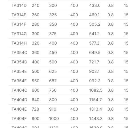
TA314D
240
300
400
433.0
0.8
1
TA314E
260
325
400
469.1
0.8
1
TA314F
280
350
400
505.2
0.8
1
TA314G
300
375
400
541.2
0.8
1
TA314H
320
400
400
577.3
0.8
1
TA354C
360
450
400
649.5
0.8
1
TA354D
400
500
400
721.7
0.8
1
TA354E
500
625
400
902.1
0.8
1
TA354F
550
687
400
992.3
0.8
1
TA404C
600
750
400
1082.5
0.8
1
TA404D
640
800
400
1154.7
0.8
1
TA404E
728
910
400
1313.4
0.8
1
TA404F
800
1000
400
1443.3
0.8
1
TA404G
904
1130
400
1630.9
0.8
1