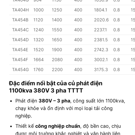
TA404H
1000
1250
400
1804.1
0.8
1
TA454B
1120
1400
400
2020.6
0.8
1
TA454C
1240
1550
400
2237.1
0.8
1
TA454D
1320
1650
400
2381.5
0.8
1
TA454E
1520
1900
400
2742.3
0.8
1
TA454F
1664
2080
400
3002.1
0.8
1
TA454G
1760
2200
400
3175.3
0.8
1
Đặc điểm nổi bật của củ phát điện
1100kva 380V 3 pha TTTT
Phát điện
380V – 3 pha
, công suất lớn 1100kva,
chạy khỏe và ổn định với mọi loại tải công
nghiệp.
Thiết kế
công nghiệp chuẩn
, độ bền cao, chịu
được môi trường khắc nghiệt và vận hành liên