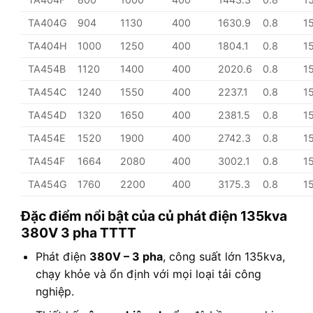
TA404G
904
1130
400
1630.9
0.8
1
TA404H
1000
1250
400
1804.1
0.8
1
TA454B
1120
1400
400
2020.6
0.8
1
TA454C
1240
1550
400
2237.1
0.8
1
TA454D
1320
1650
400
2381.5
0.8
1
TA454E
1520
1900
400
2742.3
0.8
1
TA454F
1664
2080
400
3002.1
0.8
1
TA454G
1760
2200
400
3175.3
0.8
1
Đặc điểm nổi bật của củ phát điện 135kva
380V 3 pha TTTT
Phát điện
380V – 3 pha
, công suất lớn 135kva,
chạy khỏe và ổn định với mọi loại tải công
nghiệp.