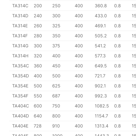
TA314C
200
250
400
360.8
0.8
1
TA314D
240
300
400
433.0
0.8
1
TA314E
260
325
400
469.1
0.8
1
TA314F
280
350
400
505.2
0.8
1
TA314G
300
375
400
541.2
0.8
1
TA314H
320
400
400
577.3
0.8
1
TA354C
360
450
400
649.5
0.8
1
TA354D
400
500
400
721.7
0.8
1
TA354E
500
625
400
902.1
0.8
1
TA354F
550
687
400
992.3
0.8
1
TA404C
600
750
400
1082.5
0.8
1
TA404D
640
800
400
1154.7
0.8
1
TA404E
728
910
400
1313.4
0.8
1
TA404F
800
1000
400
1443.3
0.8
1