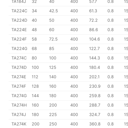
TA184J
32
40
400
57.7
0.8
1
TA224C
34
42.5
400
61.3
0.8
1
TA224D
40
50
400
72.2
0.8
1
TA224E
48
60
400
86.6
0.8
1
TA224F
58
72.5
400
104.6
0.8
1
TA224G
68
85
400
122.7
0.8
1
TA274C
80
100
400
144.3
0.8
1
TA274D
100
125
400
180.4
0.8
1
TA274E
112
140
400
202.1
0.8
1
TA274F
128
160
400
230.9
0.8
1
TA274G
144
180
400
259.8
0.8
1
TA274H
160
200
400
288.7
0.8
1
TA274J
180
225
400
324.7
0.8
1
TA274K
200
250
400
360.8
0.8
1