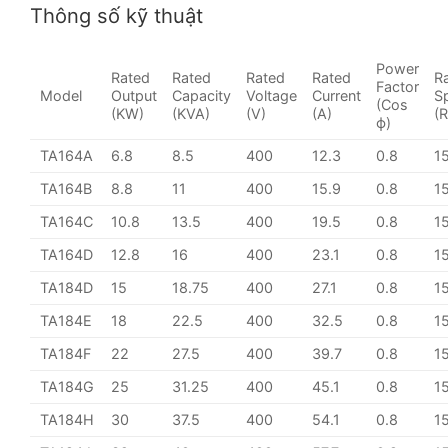
Thông số kỹ thuật
Power
Rated
Rated
Rated
Rated
R
Factor
Model
Output
Capacity
Voltage
Current
S
(Cos
(KW)
(KVA)
(V)
(A)
(
ϕ)
TA164A
6.8
8.5
400
12.3
0.8
1
TA164B
8.8
11
400
15.9
0.8
1
TA164C
10.8
13.5
400
19.5
0.8
1
TA164D
12.8
16
400
23.1
0.8
1
TA184D
15
18.75
400
27.1
0.8
1
TA184E
18
22.5
400
32.5
0.8
1
TA184F
22
27.5
400
39.7
0.8
1
TA184G
25
31.25
400
45.1
0.8
1
TA184H
30
37.5
400
54.1
0.8
1