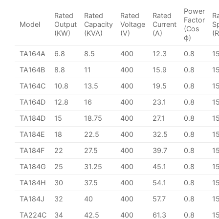
Power
Rated
Rated
Rated
Rated
R
Factor
Model
Output
Capacity
Voltage
Current
S
(Cos
(KW)
(KVA)
(V)
(A)
(
ϕ)
TA164A
6.8
8.5
400
12.3
0.8
1
TA164B
8.8
11
400
15.9
0.8
1
TA164C
10.8
13.5
400
19.5
0.8
1
TA164D
12.8
16
400
23.1
0.8
1
TA184D
15
18.75
400
27.1
0.8
1
TA184E
18
22.5
400
32.5
0.8
1
TA184F
22
27.5
400
39.7
0.8
1
TA184G
25
31.25
400
45.1
0.8
1
TA184H
30
37.5
400
54.1
0.8
1
TA184J
32
40
400
57.7
0.8
1
TA224C
34
42.5
400
61.3
0.8
1