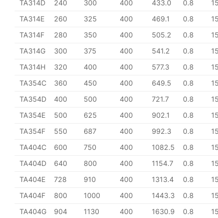
TA314D
240
300
400
433.0
0.8
1
TA314E
260
325
400
469.1
0.8
1
TA314F
280
350
400
505.2
0.8
1
TA314G
300
375
400
541.2
0.8
1
TA314H
320
400
400
577.3
0.8
1
TA354C
360
450
400
649.5
0.8
1
TA354D
400
500
400
721.7
0.8
1
TA354E
500
625
400
902.1
0.8
1
TA354F
550
687
400
992.3
0.8
1
TA404C
600
750
400
1082.5
0.8
1
TA404D
640
800
400
1154.7
0.8
1
TA404E
728
910
400
1313.4
0.8
1
TA404F
800
1000
400
1443.3
0.8
1
TA404G
904
1130
400
1630.9
0.8
1