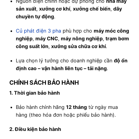
Nguồn điện chính hoặc dự phòng cho
nhà máy
sản xuất
,
xưởng cơ khí
,
xưởng chế biến
,
dây
chuyền tự động
.
Củ phát điện 3 pha
phù hợp cho
máy móc công
nghiệp
,
máy CNC
,
máy nông nghiệp
,
trạm bơm
công suất lớn
,
xưởng sửa chữa cơ khí
.
Lựa chọn lý tưởng cho doanh nghiệp cần
độ ổn
định cao – vận hành liên tục – tải nặng
.
CHÍNH SÁCH BẢO HÀNH
1. Thời gian bảo hành
Bảo hành chính hãng
12 tháng
từ ngày mua
hàng (theo hóa đơn hoặc phiếu bảo hành).
2. Điều kiện bảo hành