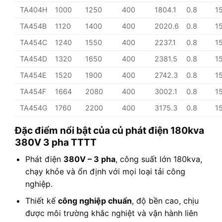
TA404H
1000
1250
400
1804.1
0.8
1
TA454B
1120
1400
400
2020.6
0.8
1
TA454C
1240
1550
400
2237.1
0.8
1
TA454D
1320
1650
400
2381.5
0.8
1
TA454E
1520
1900
400
2742.3
0.8
1
TA454F
1664
2080
400
3002.1
0.8
1
TA454G
1760
2200
400
3175.3
0.8
1
Đặc điểm nổi bật của củ phát điện 180kva
380V 3 pha TTTT
Phát điện
380V – 3 pha
, công suất lớn 180kva,
chạy khỏe và ổn định với mọi loại tải công
nghiệp.
Thiết kế
công nghiệp chuẩn
, độ bền cao, chịu
được môi trường khắc nghiệt và vận hành liên