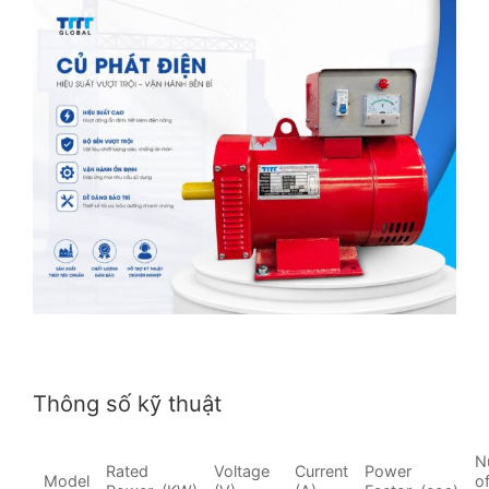
Thông số kỹ thuật
N
Rated
Voltage
Current
Power
Model
o