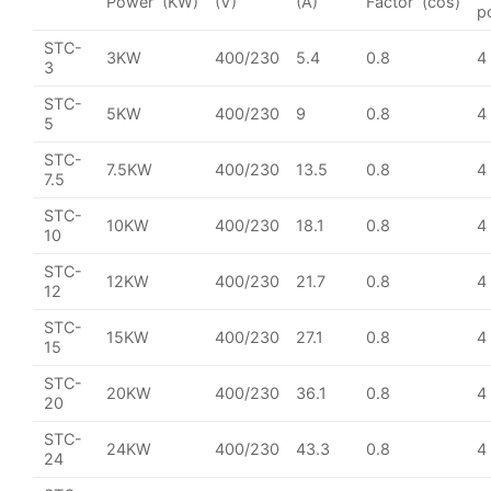
Power (KW)
(V)
(A)
Factor (cos)
p
STC-
3KW
400/230
5.4
0.8
4
3
STC-
5KW
400/230
9
0.8
4
5
STC-
7.5KW
400/230
13.5
0.8
4
7.5
STC-
10KW
400/230
18.1
0.8
4
10
STC-
12KW
400/230
21.7
0.8
4
12
STC-
15KW
400/230
27.1
0.8
4
15
STC-
20KW
400/230
36.1
0.8
4
20
STC-
24KW
400/230
43.3
0.8
4
24