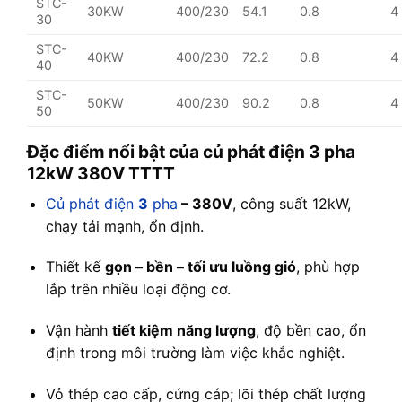
STC-
30KW
400/230
54.1
0.8
4
30
STC-
40KW
400/230
72.2
0.8
4
40
STC-
50KW
400/230
90.2
0.8
4
50
Đặc điểm nổi bật của củ phát điện 3 pha
12kW 380V TTTT
Củ phát điện
3
pha
– 380V
, công suất 12kW,
chạy tải mạnh, ổn định.
Thiết kế
gọn – bền – tối ưu luồng gió
, phù hợp
lắp trên nhiều loại động cơ.
Vận hành
tiết kiệm năng lượng
, độ bền cao, ổn
định trong môi trường làm việc khắc nghiệt.
Vỏ thép cao cấp, cứng cáp; lõi thép chất lượng