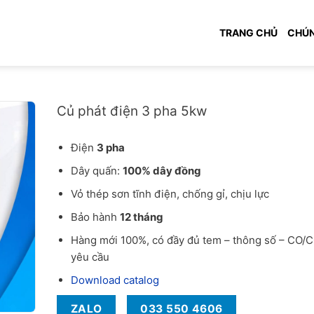
TRANG CHỦ
CHÚN
Báo giá củ phát điện 3 pha 5kW hàng chính hãng
Củ phát điện 3 pha 5kw
Điện
3 pha
Dây quấn:
100% dây đồng
Vỏ thép sơn tĩnh điện, chống gỉ, chịu lực
Bảo hành
12 tháng
Hàng mới 100%, có đầy đủ tem – thông số – CO/
yêu cầu
Download catalog
ZALO
033 550 4606