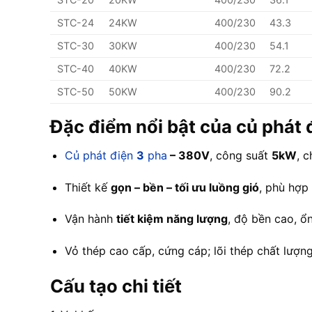
STC-24
24KW
400/230
43.3
STC-30
30KW
400/230
54.1
STC-40
40KW
400/230
72.2
STC-50
50KW
400/230
90.2
Đặc điểm nổi bật của củ phá
Củ phát điện
3
pha
– 380V
, công suất
5kW
, c
Thiết kế
gọn – bền – tối ưu luồng gió
, phù hợp 
Vận hành
tiết kiệm năng lượng
, độ bền cao, ổ
Vỏ thép cao cấp, cứng cáp; lõi thép chất lượng
Cấu tạo chi tiết