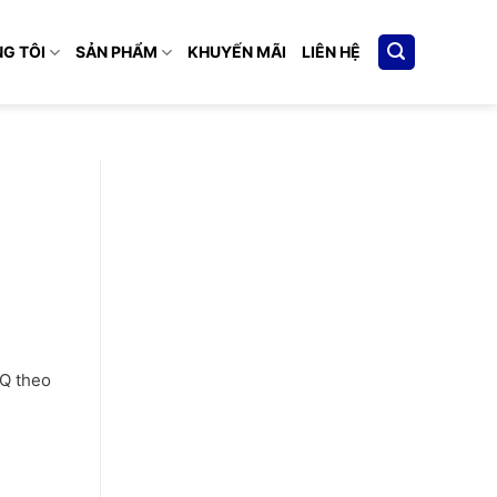
G TÔI
SẢN PHẨM
KHUYẾN MÃI
LIÊN HỆ
CQ theo