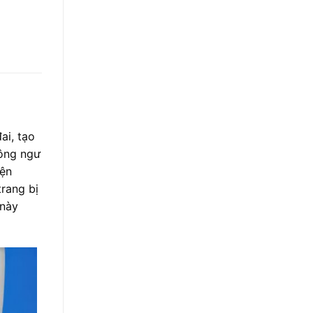
ai, tạo
nông ngư
iện
rang bị
 này