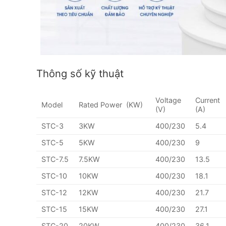
Thông số kỹ thuật
Voltage
Current
Model
Rated Power (KW)
(V)
(A)
STC-3
3KW
400/230
5.4
STC-5
5KW
400/230
9
STC-7.5
7.5KW
400/230
13.5
STC-10
10KW
400/230
18.1
STC-12
12KW
400/230
21.7
STC-15
15KW
400/230
27.1
STC-20
20KW
400/230
36.1