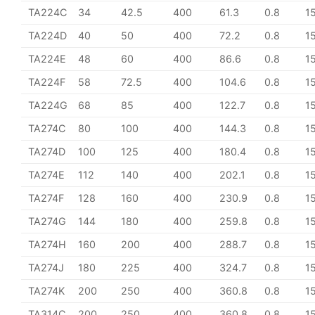
TA224C
34
42.5
400
61.3
0.8
1
TA224D
40
50
400
72.2
0.8
1
TA224E
48
60
400
86.6
0.8
1
TA224F
58
72.5
400
104.6
0.8
1
TA224G
68
85
400
122.7
0.8
1
TA274C
80
100
400
144.3
0.8
1
TA274D
100
125
400
180.4
0.8
1
TA274E
112
140
400
202.1
0.8
1
TA274F
128
160
400
230.9
0.8
1
TA274G
144
180
400
259.8
0.8
1
TA274H
160
200
400
288.7
0.8
1
TA274J
180
225
400
324.7
0.8
1
TA274K
200
250
400
360.8
0.8
1
TA314C
200
250
400
360.8
0.8
1