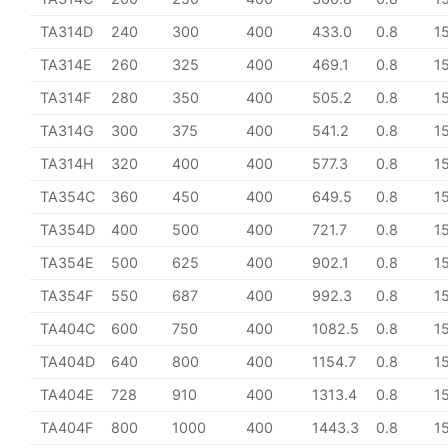
TA314D
240
300
400
433.0
0.8
1
TA314E
260
325
400
469.1
0.8
1
TA314F
280
350
400
505.2
0.8
1
TA314G
300
375
400
541.2
0.8
1
TA314H
320
400
400
577.3
0.8
1
TA354C
360
450
400
649.5
0.8
1
TA354D
400
500
400
721.7
0.8
1
TA354E
500
625
400
902.1
0.8
1
TA354F
550
687
400
992.3
0.8
1
TA404C
600
750
400
1082.5
0.8
1
TA404D
640
800
400
1154.7
0.8
1
TA404E
728
910
400
1313.4
0.8
1
TA404F
800
1000
400
1443.3
0.8
1