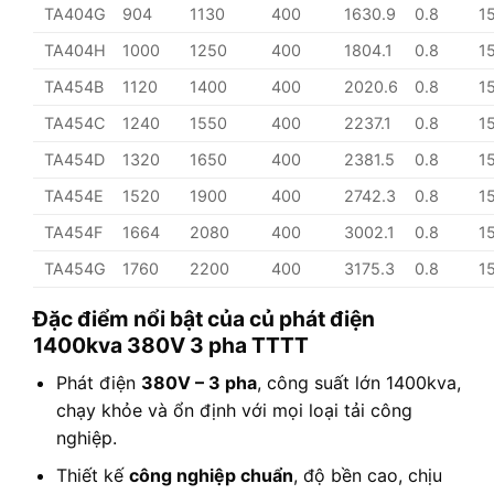
TA404G
904
1130
400
1630.9
0.8
1
TA404H
1000
1250
400
1804.1
0.8
1
TA454B
1120
1400
400
2020.6
0.8
1
TA454C
1240
1550
400
2237.1
0.8
1
TA454D
1320
1650
400
2381.5
0.8
1
TA454E
1520
1900
400
2742.3
0.8
1
TA454F
1664
2080
400
3002.1
0.8
1
TA454G
1760
2200
400
3175.3
0.8
1
Đặc điểm nổi bật của củ phát điện
1400kva 380V 3 pha TTTT
Phát điện
380V – 3 pha
, công suất lớn 1400kva,
chạy khỏe và ổn định với mọi loại tải công
nghiệp.
Thiết kế
công nghiệp chuẩn
, độ bền cao, chịu