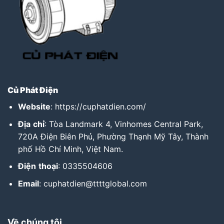
Củ Phát Điện
Website
:
https://cuphatdien.com/
Địa
chỉ
: Tòa Landmark 4, Vinhomes Central Park,
720A Điện Biên Phủ, Phường Thạnh Mỹ Tây, Thành
phố Hồ Chí Minh, Việt Nam.
Điện
thoại
: 0335504606
Email
: cuphatdien@ttttglobal.com
Về chúng tôi