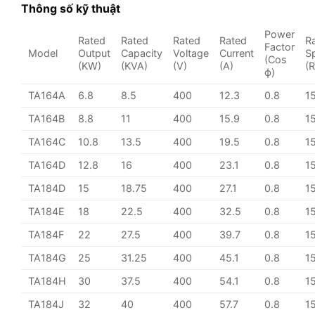
Thông số kỹ thuật
Power
Rated
Rated
Rated
Rated
R
Factor
Model
Output
Capacity
Voltage
Current
S
(Cos
(KW)
(KVA)
(V)
(A)
(
ϕ)
TA164A
6.8
8.5
400
12.3
0.8
1
TA164B
8.8
11
400
15.9
0.8
1
TA164C
10.8
13.5
400
19.5
0.8
1
TA164D
12.8
16
400
23.1
0.8
1
TA184D
15
18.75
400
27.1
0.8
1
TA184E
18
22.5
400
32.5
0.8
1
TA184F
22
27.5
400
39.7
0.8
1
TA184G
25
31.25
400
45.1
0.8
1
TA184H
30
37.5
400
54.1
0.8
1
TA184J
32
40
400
57.7
0.8
1