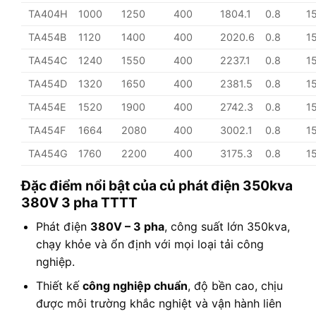
TA404H
1000
1250
400
1804.1
0.8
1
TA454B
1120
1400
400
2020.6
0.8
1
TA454C
1240
1550
400
2237.1
0.8
1
TA454D
1320
1650
400
2381.5
0.8
1
TA454E
1520
1900
400
2742.3
0.8
1
TA454F
1664
2080
400
3002.1
0.8
1
TA454G
1760
2200
400
3175.3
0.8
1
Đặc điểm nổi bật của củ phát điện 350kva
380V 3 pha TTTT
Phát điện
380V – 3 pha
, công suất lớn 350kva,
chạy khỏe và ổn định với mọi loại tải công
nghiệp.
Thiết kế
công nghiệp chuẩn
, độ bền cao, chịu
được môi trường khắc nghiệt và vận hành liên