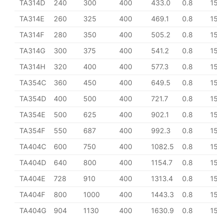
TA314D
240
300
400
433.0
0.8
1
TA314E
260
325
400
469.1
0.8
1
TA314F
280
350
400
505.2
0.8
1
TA314G
300
375
400
541.2
0.8
1
TA314H
320
400
400
577.3
0.8
1
TA354C
360
450
400
649.5
0.8
1
TA354D
400
500
400
721.7
0.8
1
TA354E
500
625
400
902.1
0.8
1
TA354F
550
687
400
992.3
0.8
1
TA404C
600
750
400
1082.5
0.8
1
TA404D
640
800
400
1154.7
0.8
1
TA404E
728
910
400
1313.4
0.8
1
TA404F
800
1000
400
1443.3
0.8
1
TA404G
904
1130
400
1630.9
0.8
1