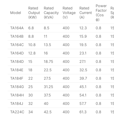
Power
Rated
Rated
Rated
Rated
R
Factor
Model
Output
Capacity
Voltage
Current
S
(Cos
(KW)
(KVA)
(V)
(A)
(
ϕ)
TA164A
6.8
8.5
400
12.3
0.8
1
TA164B
8.8
11
400
15.9
0.8
1
TA164C
10.8
13.5
400
19.5
0.8
1
TA164D
12.8
16
400
23.1
0.8
1
TA184D
15
18.75
400
27.1
0.8
1
TA184E
18
22.5
400
32.5
0.8
1
TA184F
22
27.5
400
39.7
0.8
1
TA184G
25
31.25
400
45.1
0.8
1
TA184H
30
37.5
400
54.1
0.8
1
TA184J
32
40
400
57.7
0.8
1
TA224C
34
42.5
400
61.3
0.8
1