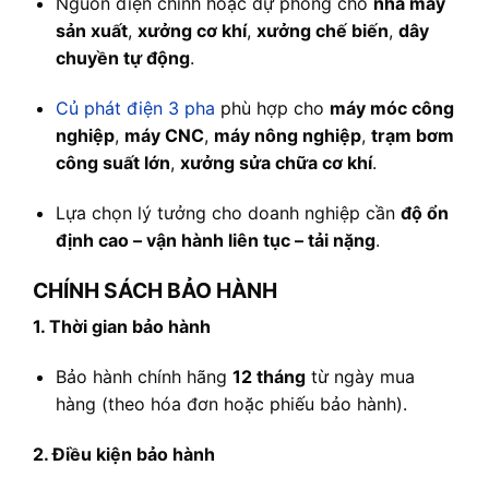
Nguồn điện chính hoặc dự phòng cho
nhà máy
sản xuất
,
xưởng cơ khí
,
xưởng chế biến
,
dây
chuyền tự động
.
Củ phát điện 3 pha
phù hợp cho
máy móc công
nghiệp
,
máy CNC
,
máy nông nghiệp
,
trạm bơm
công suất lớn
,
xưởng sửa chữa cơ khí
.
Lựa chọn lý tưởng cho doanh nghiệp cần
độ ổn
định cao – vận hành liên tục – tải nặng
.
CHÍNH SÁCH BẢO HÀNH
1. Thời gian bảo hành
Bảo hành chính hãng
12 tháng
từ ngày mua
hàng (theo hóa đơn hoặc phiếu bảo hành).
2. Điều kiện bảo hành