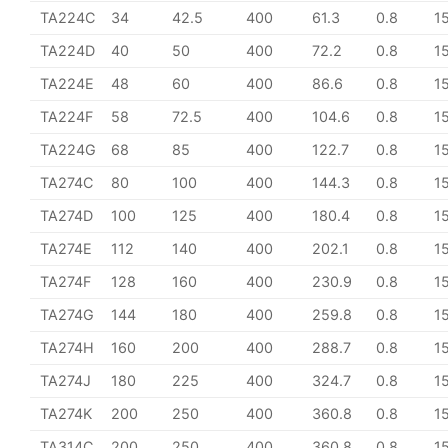
TA224C
34
42.5
400
61.3
0.8
1
TA224D
40
50
400
72.2
0.8
1
TA224E
48
60
400
86.6
0.8
1
TA224F
58
72.5
400
104.6
0.8
1
TA224G
68
85
400
122.7
0.8
1
TA274C
80
100
400
144.3
0.8
1
TA274D
100
125
400
180.4
0.8
1
TA274E
112
140
400
202.1
0.8
1
TA274F
128
160
400
230.9
0.8
1
TA274G
144
180
400
259.8
0.8
1
TA274H
160
200
400
288.7
0.8
1
TA274J
180
225
400
324.7
0.8
1
TA274K
200
250
400
360.8
0.8
1
TA314C
200
250
400
360.8
0.8
1