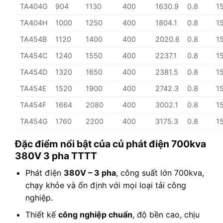
TA404G
904
1130
400
1630.9
0.8
1
TA404H
1000
1250
400
1804.1
0.8
1
TA454B
1120
1400
400
2020.6
0.8
1
TA454C
1240
1550
400
2237.1
0.8
1
TA454D
1320
1650
400
2381.5
0.8
1
TA454E
1520
1900
400
2742.3
0.8
1
TA454F
1664
2080
400
3002.1
0.8
1
TA454G
1760
2200
400
3175.3
0.8
1
Đặc điểm nổi bật của củ phát điện 700kva
380V 3 pha TTTT
Phát điện
380V – 3 pha
, công suất lớn 700kva,
chạy khỏe và ổn định với mọi loại tải công
nghiệp.
Thiết kế
công nghiệp chuẩn
, độ bền cao, chịu