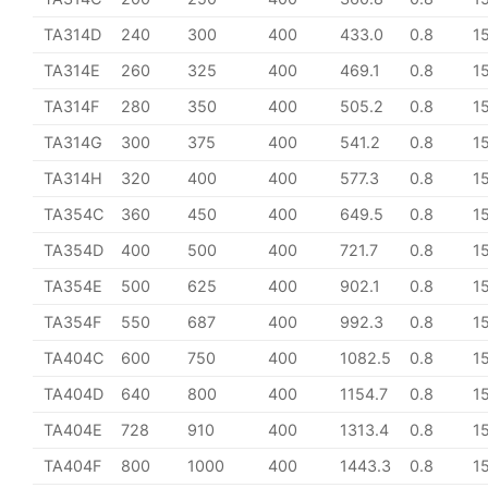
TA314D
240
300
400
433.0
0.8
1
TA314E
260
325
400
469.1
0.8
1
TA314F
280
350
400
505.2
0.8
1
TA314G
300
375
400
541.2
0.8
1
TA314H
320
400
400
577.3
0.8
1
TA354C
360
450
400
649.5
0.8
1
TA354D
400
500
400
721.7
0.8
1
TA354E
500
625
400
902.1
0.8
1
TA354F
550
687
400
992.3
0.8
1
TA404C
600
750
400
1082.5
0.8
1
TA404D
640
800
400
1154.7
0.8
1
TA404E
728
910
400
1313.4
0.8
1
TA404F
800
1000
400
1443.3
0.8
1