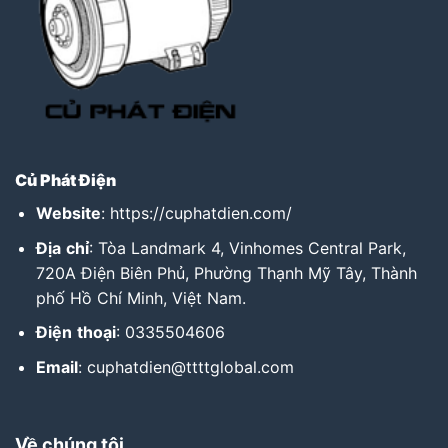
Củ Phát Điện
Website
:
https://cuphatdien.com/
Địa
chỉ
: Tòa Landmark 4, Vinhomes Central Park,
720A Điện Biên Phủ, Phường Thạnh Mỹ Tây, Thành
phố Hồ Chí Minh, Việt Nam.
Điện
thoại
: 0335504606
Email
: cuphatdien@ttttglobal.com
Về chúng tôi